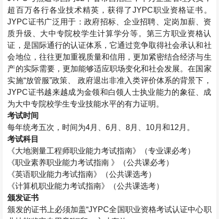
超百万各行各业技术精英，获得了
JYPC
职业资格证书。
JYPC
证书广泛用于：政府招标、企业招聘、定岗加薪、资
质升级、大中专院校学生计算学分等。第三方职业资格认
证，是国际通行的认证体系，它通过竞争取得社会承认和社
会地位，往往更加重视质量和信用，更加紧密结合经济与生
产的实际需要，更加能够适应职场变化和社会发展。在国家
实施“放管服”政策、 政府退出非准入类评价体系的背景下，
JYPC
证书越来越成为金领和白领人士执业能力的象征、成
为大中专院校学生专业技能水平的有力证明。
考试时间
每年统考五次，时间为
4
月、
6
月、
8
月、
10
月和
12
月。
考试科目
《大地测量工程师职业能力考试指南》（专业课必考）
《职业素养职业能力考试指南 》（公共课必考）
《英语职业能力考试指南》（公共课选考）
《计算机职业能力考试指南》（公共课选考）
颁发证书
颁发的证书上必须加盖“
JYPC
全国职业资格考试认证中心职