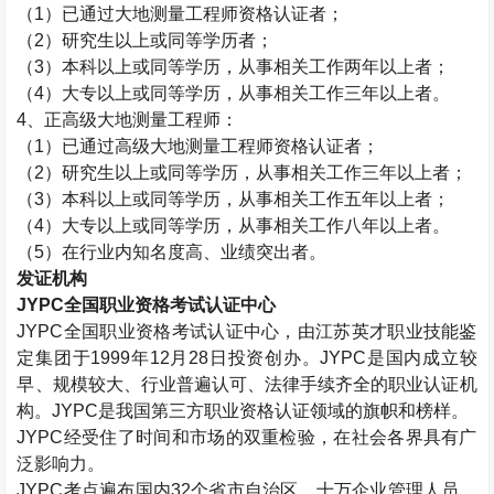
（
1
）已通过大地测量工程师资格认证者；
（
2
）研究生以上或同等学历者；
（
3
）本科以上或同等学历，从事相关工作两年以上者；
（
4
）大专以上或同等学历，从事相关工作三年以上者。
4
、正高级大地测量工程师：
（
1
）已通过高级大地测量工程师资格认证者；
（
2
）研究生以上或同等学历，从事相关工作三年以上者；
（
3
）本科以上或同等学历，从事相关工作五年以上者；
（
4
）大专以上或同等学历，从事相关工作八年以上者。
（
5
）在行业内知名度高、业绩突出者。
发证机构
JYPC
全国职业资格考试认证中心
JYPC
全国职业资格考试认证中心，由江苏英才职业技能鉴
定集团于
1999
年
12
月
28
日投资创办。
JYPC
是国内成立较
早、规模较大、行业普遍认可、法律手续齐全的职业认证机
构。
JYPC
是我国第三方职业资格认证领域的旗帜和榜样。
JYPC
经受住了时间和市场的双重检验，在社会各界具有广
泛影响力。
JYPC
考点遍布国内
32
个省市自治区，十万企业管理人员，